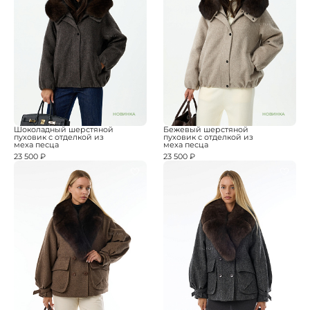
НОВИНКА
НОВИНКА
Шоколадный шерстяной
Бежевый шерстяной
пуховик с отделкой из
пуховик с отделкой из
меха песца
меха песца
23 500 ₽
23 500 ₽