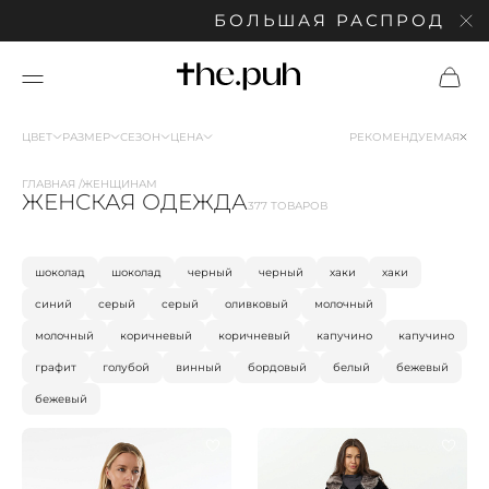
БОЛЬШАЯ РАСПРОДАЖА: СК
ЦВЕТ
РАЗМЕР
СЕЗОН
ЦЕНА
РЕКОМЕНДУЕМАЯ
ГЛАВНАЯ
ЖЕНЩИНАМ
ЖЕНСКАЯ ОДЕЖДА
377 ТОВАРОВ
шоколад
шоколад
черный
черный
хаки
хаки
синий
серый
серый
оливковый
молочный
молочный
коричневый
коричневый
капучино
капучино
графит
голубой
винный
бордовый
белый
бежевый
бежевый