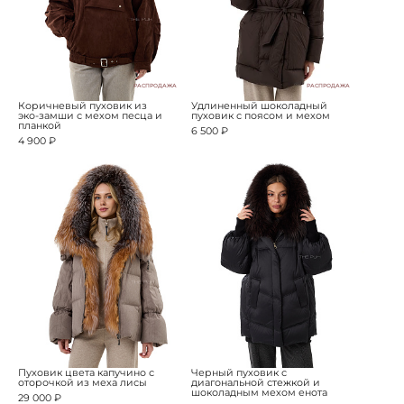
РАСПРОДАЖА
РАСПРОДАЖА
Коричневый пуховик из
Удлиненный шоколадный
эко-замши с мехом песца и
пуховик с поясом и мехом
планкой
6 500 ₽
4 900 ₽
Пуховик цвета капучино с
Черный пуховик с
оторочкой из меха лисы
диагональной стежкой и
шоколадным мехом енота
29 000 ₽