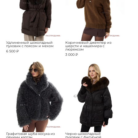
РАСПРОДАЖА
РАСПРОДАЖА
Удлиненный шоколадный
Коричневый джемпер из
пуховик с поясом и мехом
шерсти и кашемира с
люрексом
6 500 ₽
3 000 ₽
РАСПРОДАЖА
Графитовая шуба-косуха из
Черно-шоколадный
овчины калган
пуховик с фигурной