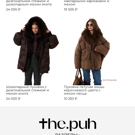
диагональной стежкой и
накладными карманами и
шоколадным мехом енота
мехом
24 000 ₽
19 500 ₽
РАСПРОДАЖА
Шоколадный пуховик с
Пуховик летучая мышь
диагональной стежкой и
коричневого цвета с
мехом енота
мехом песца
24 000 ₽
10 250 ₽