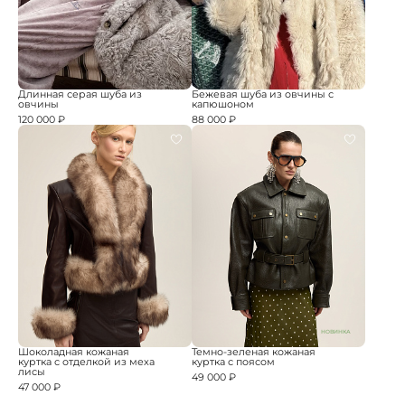
Длинная серая шуба из
Бежевая шуба из овчины с
овчины
капюшоном
120 000 ₽
88 000 ₽
НОВИНКА
Шоколадная кожаная
Темно-зеленая кожаная
куртка с отделкой из меха
куртка с поясом
лисы
49 000 ₽
47 000 ₽