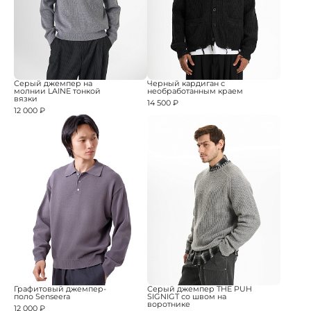
Серый джемпер на
Черный кардиган с
молнии LAINE тонкой
необработанным краем
вязки
14 500 ₽
12 000 ₽
Графитовый джемпер-
Серый джемпер THE PUH
поло Senseera
SIGNIGT со швом на
воротнике
12 000 ₽