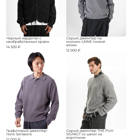
Черный кардиган с
Серый джемпер на
необработанным краем
молнии LAINE тонкой
вязки
14 500 ₽
12 000 ₽
Графитовый джемпер-
Серый джемпер THE PUH
поло Senseera
SIGNIGT со швом на
воротнике
12 000 ₽