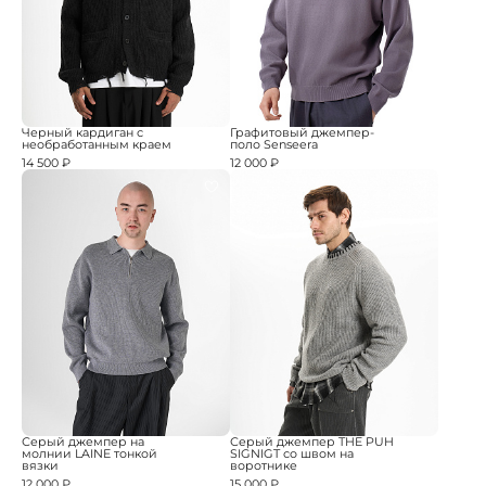
Черный кардиган с
Графитовый джемпер-
необработанным краем
поло Senseera
14 500 ₽
12 000 ₽
Серый джемпер на
Серый джемпер THE PUH
молнии LAINE тонкой
SIGNIGT со швом на
вязки
воротнике
12 000 ₽
15 000 ₽