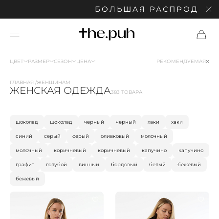
БОЛЬШАЯ РАСПРОДАЖА: СК
ЦВЕТ
РАЗМЕР
СЕЗОН
ЦЕНА
РЕКОМЕНДУЕМАЯ
ГЛАВНАЯ
ЖЕНЩИНАМ
ЖЕНСКАЯ ОДЕЖДА
383 ТОВАРА
шоколад
шоколад
черный
черный
хаки
хаки
синий
серый
серый
оливковый
молочный
молочный
коричневый
коричневый
капучино
капучино
графит
голубой
винный
бордовый
белый
бежевый
бежевый