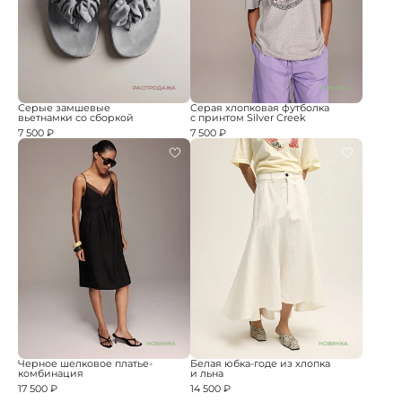
РАСПРОДАЖА
НОВИНКА
Серые замшевые
Серая хлопковая футболка
вьетнамки со сборкой
с принтом Silver Creek
7 500 ₽
7 500 ₽
НОВИНКА
НОВИНКА
Черное шелковое платье-
Белая юбка-годе из хлопка
комбинация
и льна
17 500 ₽
14 500 ₽