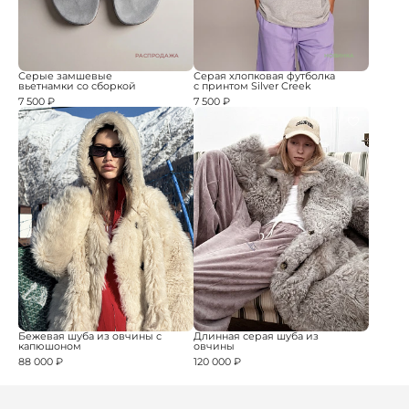
РАСПРОДАЖА
НОВИНКА
Серые замшевые
Серая хлопковая футболка
вьетнамки со сборкой
с принтом Silver Creek
7 500 ₽
7 500 ₽
Бежевая шуба из овчины с
Длинная серая шуба из
капюшоном
овчины
88 000 ₽
120 000 ₽