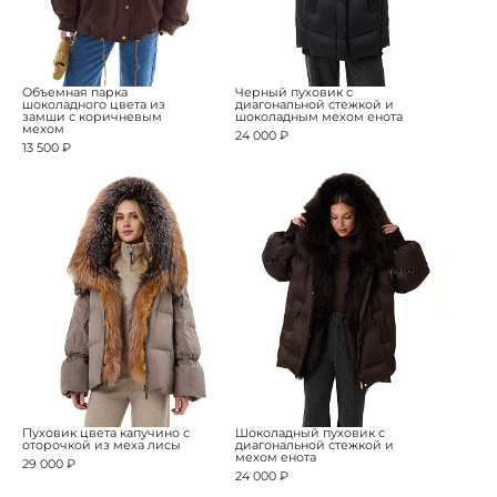
Объемная парка
Черный пуховик с
шоколадного цвета из
диагональной стежкой и
замши с коричневым
шоколадным мехом енота
мехом
24 000 ₽
13 500 ₽
Пуховик цвета капучино с
Шоколадный пуховик с
оторочкой из меха лисы
диагональной стежкой и
мехом енота
29 000 ₽
24 000 ₽