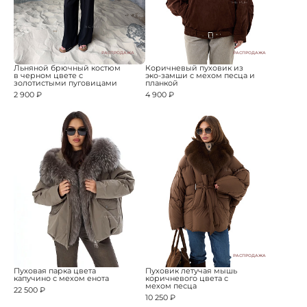
РАСПРОДАЖА
РАСПРОДАЖА
Льняной брючный костюм
Коричневый пуховик из
в черном цвете с
эко-замши с мехом песца и
золотистыми пуговицами
планкой
2 900 ₽
4 900 ₽
РАСПРОДАЖА
Пуховая парка цвета
Пуховик летучая мышь
капучино с мехом енота
коричневого цвета с
мехом песца
22 500 ₽
10 250 ₽