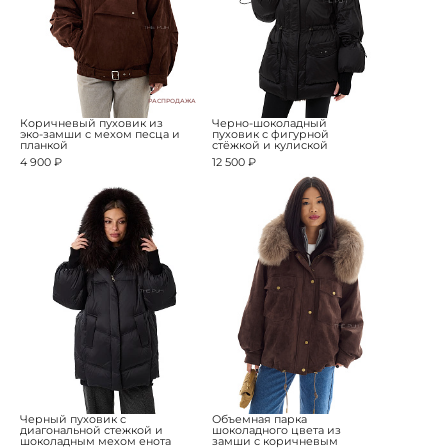
РАСПРОДАЖА
Коричневый пуховик из
Черно-шоколадный
эко-замши с мехом песца и
пуховик с фигурной
планкой
стёжкой и кулиской
4 900 ₽
12 500 ₽
Черный пуховик с
Объемная парка
диагональной стежкой и
шоколадного цвета из
шоколадным мехом енота
замши с коричневым