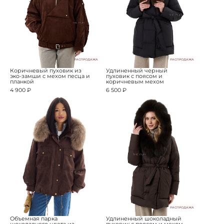
РАСПРОДАЖА
РАСПРОДАЖА
Коричневый пуховик из
Удлиненный черный
эко-замши с мехом песца и
пуховик с поясом и
планкой
коричневым мехом
4 900 ₽
6 500 ₽
РАСПРОДАЖА
Объемная парка
Удлиненный шоколадный
шоколадного цвета из
пуховик с поясом и мехом