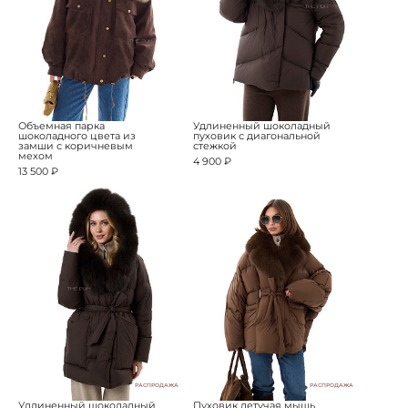
Объемная парка
Удлиненный шоколадный
шоколадного цвета из
пуховик с диагональной
замши с коричневым
стежкой
мехом
4 900 ₽
13 500 ₽
РАСПРОДАЖА
РАСПРОДАЖА
Удлиненный шоколадный
Пуховик летучая мышь