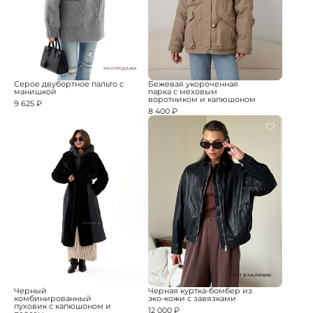
РАСПРОДАЖА
РАСПРОДАЖА
Серое двубортное пальто с
Бежевая укороченная
манишкой
парка с меховым
воротником и капюшоном
9 625 ₽
8 400 ₽
НЕТ В НАЛИЧИИ
Черный
Черная куртка-бомбер из
комбинированный
эко-кожи с завязками
пуховик с капюшоном и
12 000 ₽