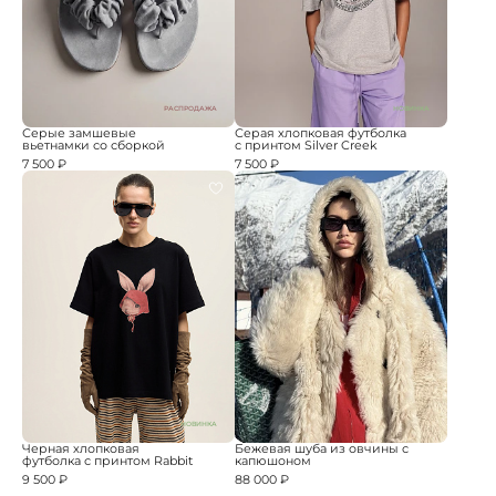
РАСПРОДАЖА
НОВИНКА
Серые замшевые
Серая хлопковая футболка
вьетнамки со сборкой
с принтом Silver Creek
7 500 ₽
7 500 ₽
НОВИНКА
Черная хлопковая
Бежевая шуба из овчины с
футболка с принтом Rabbit
капюшоном
9 500 ₽
88 000 ₽