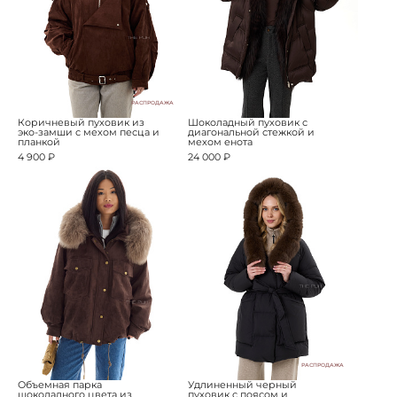
РАСПРОДАЖА
Коричневый пуховик из
Шоколадный пуховик с
эко-замши с мехом песца и
диагональной стежкой и
планкой
мехом енота
4 900 ₽
24 000 ₽
РАСПРОДАЖА
Объемная парка
Удлиненный черный
шоколадного цвета из
пуховик с поясом и