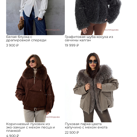
РАСПРОДАЖА
РАСПРОДАЖА
Белая блузка с
Графитовая шуба-косуха из
драпировкой спереди
овчины калган
3 900 ₽
19 999 ₽
РАСПРОДАЖА
Коричневый пуховик из
Пуховая парка цвета
эко-замши с мехом песца и
капучино с мехом енота
планкой
22 500 ₽
4 900 ₽