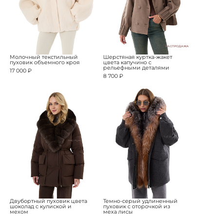
РАСПРОДАЖА
Молочный текстильный
Шерстяная куртка-жакет
пуховик объемного кроя
цвета капучино с
рельефными деталями
17 000 ₽
8 700 ₽
Двубортный пуховик цвета
Темно-серый удлиненный
шоколад с кулиской и
пуховик с оторочкой из
мехом
меха лисы