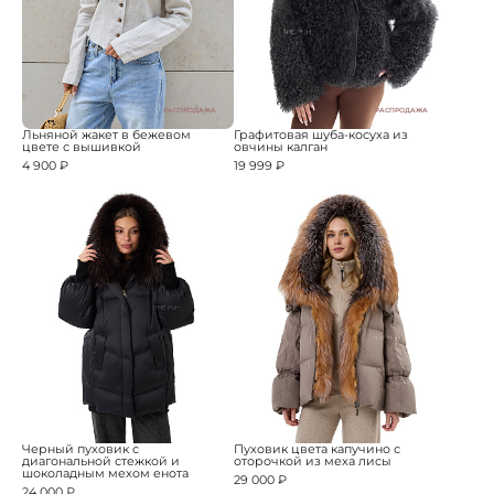
РАСПРОДАЖА
РАСПРОДАЖА
Льняной жакет в бежевом
Графитовая шуба-косуха из
цвете с вышивкой
овчины калган
4 900 ₽
19 999 ₽
Черный пуховик с
Пуховик цвета капучино с
диагональной стежкой и
оторочкой из меха лисы
шоколадным мехом енота
29 000 ₽
24 000 ₽