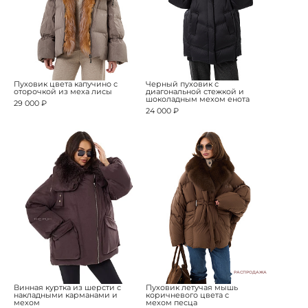
Пуховик цвета капучино с
Черный пуховик с
оторочкой из меха лисы
диагональной стежкой и
шоколадным мехом енота
29 000 ₽
24 000 ₽
РАСПРОДАЖА
Винная куртка из шерсти с
Пуховик летучая мышь
накладными карманами и
коричневого цвета с
мехом
мехом песца