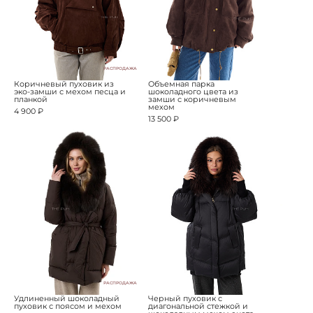
РАСПРОДАЖА
Коричневый пуховик из
Объемная парка
эко-замши с мехом песца и
шоколадного цвета из
планкой
замши с коричневым
мехом
4 900 ₽
13 500 ₽
РАСПРОДАЖА
Удлиненный шоколадный
Черный пуховик с
пуховик с поясом и мехом
диагональной стежкой и