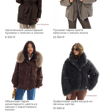
РАСПРОДАЖА
Удлиненный шоколадный
Пуховая парка цвета
пуховик с поясом и мехом
капучино с мехом енота
6 500 ₽
22 500 ₽
РАСПРОДАЖА
Объемная парка
Графитовая шуба-косуха из
шоколадного цвета из
овчины калган
замши с коричневым
19 999 ₽
мехом