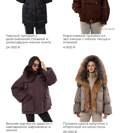
РАСПРОДАЖА
Черный пуховик с
Коричневый пуховик из
диагональной стежкой и
эко-замши с мехом песца и
шоколадным мехом енота
планкой
24 000 ₽
4 900 ₽
Винная куртка из шерсти с
Пуховик цвета капучино с
накладными карманами и
оторочкой из меха лисы
мехом
29 000 ₽