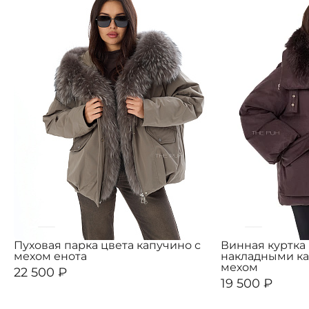
Пуховая парка цвета капучино с
Винная куртка 
мехом енота
накладными к
мехом
22 500 ₽
19 500 ₽