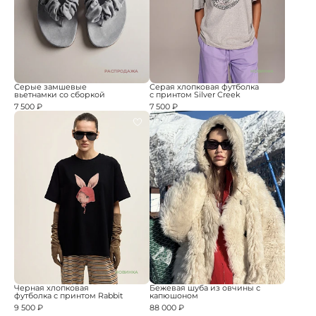
РАСПРОДАЖА
НОВИНКА
Серые замшевые
Серая хлопковая футболка
вьетнамки со сборкой
с принтом Silver Creek
7 500 ₽
7 500 ₽
НОВИНКА
Черная хлопковая
Бежевая шуба из овчины с
футболка с принтом Rabbit
капюшоном
9 500 ₽
88 000 ₽