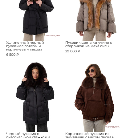
РАСПРОДАЖА
Удлиненный черный
Пуховик цвета капучино с
пуховик с поясом и
оторочкой из меха лисы
коричневым мехом
29 000 ₽
6 500 ₽
РАСПРОДАЖА
Черный пуховик с
Коричневый пуховик из
диагональной стежкой и
эко-замши с мехом песца и