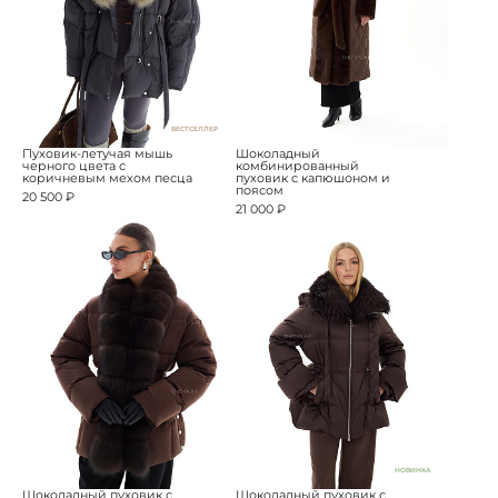
БЕСТСЕЛЛЕР
Пуховик-летучая мышь
Шоколадный
черного цвета с
комбинированный
коричневым мехом песца
пуховик с капюшоном и
поясом
20 500 ₽
21 000 ₽
НОВИНКА
Шоколадный пуховик с
Шоколадный пуховик с