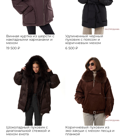
РАСПРОДАЖА
Винная куртка из шерсти с
Удлиненный черный
накладными карманами и
пуховик с поясом и
мехом
коричневым мехом
19 500 ₽
6 500 ₽
РАСПРОДАЖА
Шоколадный пуховик с
Коричневый пуховик из
диагональной стежкой и
эко-замши с мехом песца и
мехом енота
планкой