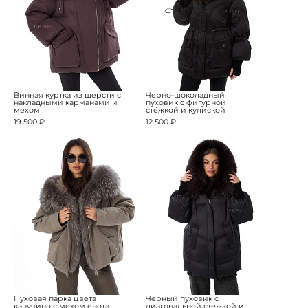
Винная куртка из шерсти с
Черно-шоколадный
накладными карманами и
пуховик с фигурной
мехом
стёжкой и кулиской
19 500 ₽
12 500 ₽
Пуховая парка цвета
Черный пуховик с
капучино с мехом енота
диагональной стежкой и