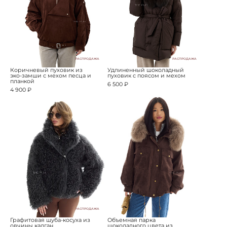
РАСПРОДАЖА
РАСПРОДАЖА
Коричневый пуховик из
Удлиненный шоколадный
эко-замши с мехом песца и
пуховик с поясом и мехом
планкой
6 500 ₽
4 900 ₽
РАСПРОДАЖА
Графитовая шуба-косуха из
Объемная парка
овчины калган
шоколадного цвета из