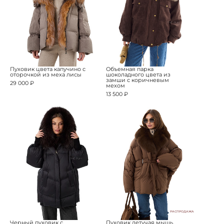
Пуховик цвета капучино с
Объемная парка
оторочкой из меха лисы
шоколадного цвета из
замши с коричневым
29 000 ₽
мехом
13 500 ₽
РАСПРОДАЖА
Черный пуховик с
Пуховик летучая мышь