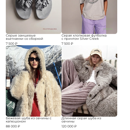
РАСПРОДАЖА
НОВИНКА
Серые замшевые
Серая хлопковая футболка
вьетнамки со сборкой
с принтом Silver Creek
7 500 ₽
7 500 ₽
Бежевая шуба из овчины с
Длинная серая шуба из
капюшоном
овчины
88 000 ₽
120 000 ₽