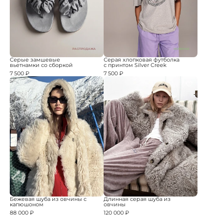
РАСПРОДАЖА
НОВИНКА
Серые замшевые
Серая хлопковая футболка
вьетнамки со сборкой
с принтом Silver Creek
7 500 ₽
7 500 ₽
Бежевая шуба из овчины с
Длинная серая шуба из
капюшоном
овчины
88 000 ₽
120 000 ₽