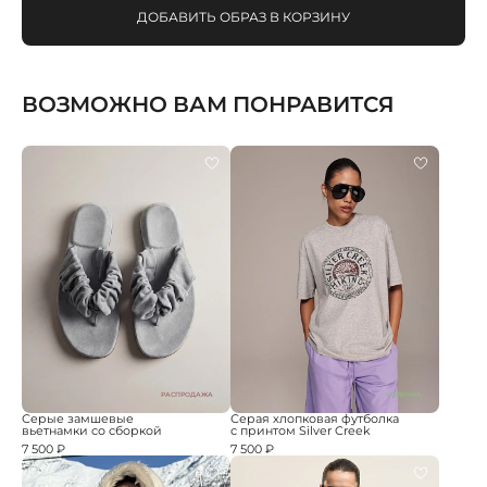
ДОБАВИТЬ ОБРАЗ В КОРЗИНУ
ВОЗМОЖНО ВАМ ПОНРАВИТСЯ
РАСПРОДАЖА
НОВИНКА
Серые замшевые
Серая хлопковая футболка
вьетнамки со сборкой
с принтом Silver Creek
7 500 ₽
7 500 ₽