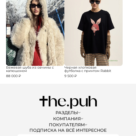
НОВИНКА
Бежевая шуба из овчины с
Черная хлопковая
капюшоном
футболка с принтом Rabbit
88 000 ₽
9 500 ₽
РАЗДЕЛЫ
КОМПАНИЯ
ЖЕНЩИНАМ
МУЖЧИНАМ PREMIUM
ПОКУПАТЕЛЯМ
О НАС
ПОДПИСКА НА ВСЁ ИНТЕРЕСНОЕ
ЖЕНЩИНАМ PREMIUM
КАРЬЕРА В THE.PUH
ДОСТАВКА
БЛОГ