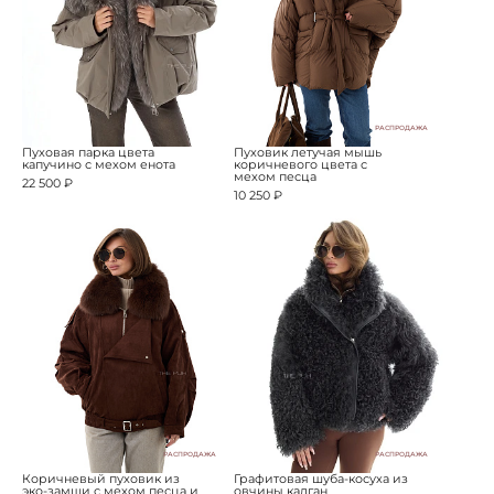
РАСПРОДАЖА
Пуховая парка цвета
Пуховик летучая мышь
капучино с мехом енота
коричневого цвета с
мехом песца
22 500 ₽
10 250 ₽
РАСПРОДАЖА
РАСПРОДАЖА
Коричневый пуховик из
Графитовая шуба-косуха из
эко-замши с мехом песца и
овчины калган