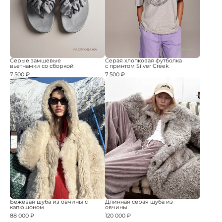
РАСПРОДАЖА
НОВИНКА
Серые замшевые
Серая хлопковая футболка
вьетнамки со сборкой
с принтом Silver Creek
7 500 ₽
7 500 ₽
Бежевая шуба из овчины с
Длинная серая шуба из
капюшоном
овчины
88 000 ₽
120 000 ₽