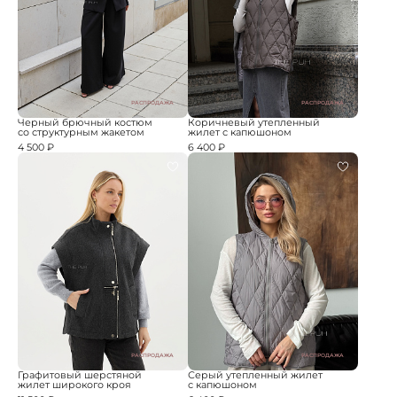
РАСПРОДАЖА
РАСПРОДАЖА
Черный брючный костюм
Коричневый утепленный
со структурным жакетом
жилет с капюшоном
4 500 ₽
6 400 ₽
РАСПРОДАЖА
РАСПРОДАЖА
Графитовый шерстяной
Серый утепленный жилет
жилет широкого кроя
с капюшоном