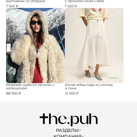
вьетнамки со сборкой
с принтом Silver Creek
7 500 ₽
7 500 ₽
НОВИНКА
Бежевая шуба из овчины с
Белая юбка-годе из хлопка
капюшоном
и льна
88 000 ₽
14 500 ₽
РАЗДЕЛЫ
КОМПАНИЯ
ЖЕНЩИНАМ