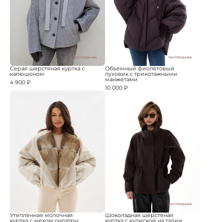
РАСПРОДАЖА
РАСПРОДАЖА
Серая шерстяная куртка с
Объемный фиолетовый
капюшоном
пуховик с трикотажными
манжетами
4 900 ₽
10 000 ₽
РАСПРОДАЖА
Утепленная молочная
Шоколадная шерстяная
куртка с мехом ондатры
куртка с кулиской на талии