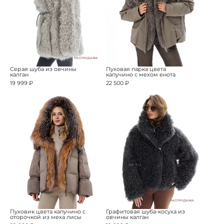
РАСПРОДАЖА
Серая шуба из овчины
Пуховая парка цвета
калган
капучино с мехом енота
19 999 ₽
22 500 ₽
РАСПРОДАЖА
Пуховик цвета капучино с
Графитовая шуба-косуха из
оторочкой из меха лисы
овчины калган