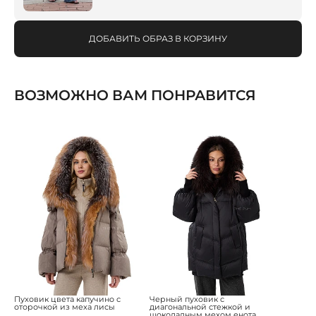
ДОБАВИТЬ ОБРАЗ В КОРЗИНУ
ВОЗМОЖНО ВАМ ПОНРАВИТСЯ
Пуховик цвета капучино с
Черный пуховик с
оторочкой из меха лисы
диагональной стежкой и
шоколадным мехом енота