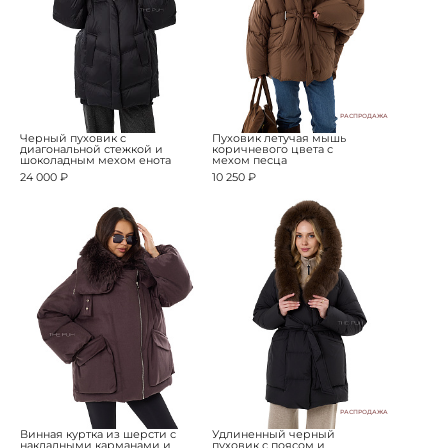
РАСПРОДАЖА
Черный пуховик с
Пуховик летучая мышь
диагональной стежкой и
коричневого цвета с
шоколадным мехом енота
мехом песца
24 000 ₽
10 250 ₽
РАСПРОДАЖА
Винная куртка из шерсти с
Удлиненный черный
накладными карманами и
пуховик с поясом и