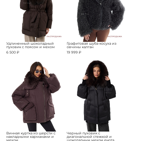
РАСПРОДАЖА
РАСПРОДАЖА
Удлиненный шоколадный
Графитовая шуба-косуха из
пуховик с поясом и мехом
овчины калган
6 500 ₽
19 999 ₽
Винная куртка из шерсти с
Черный пуховик с
накладными карманами и
диагональной стежкой и
мехом
шоколадным мехом енота