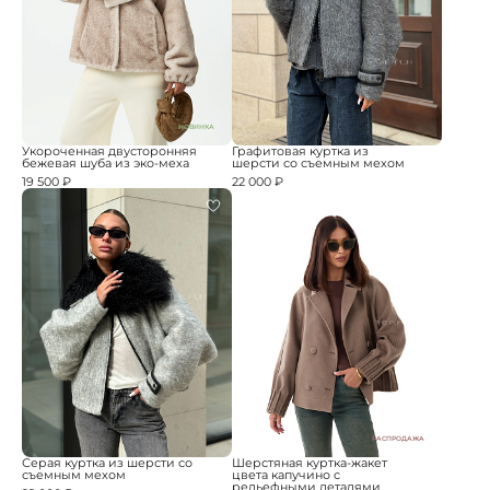
НОВИНКА
Укороченная двусторонняя
Графитовая куртка из
бежевая шуба из эко-меха
шерсти со съемным мехом
19 500 ₽
22 000 ₽
РАСПРОДАЖА
Серая куртка из шерсти со
Шерстяная куртка-жакет
съемным мехом
цвета капучино с
рельефными деталями