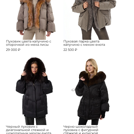
Пуховик цвета капучино с
Пуховая парка цвета
оторочкой из меха лисы
капучино с мехом енота
29 000 ₽
22 500 ₽
Черный пуховик с
Черно-шоколадный
диагональной стежкой и
пуховик с фигурной
шоколадным мехом енота
стёжкой и кулиской