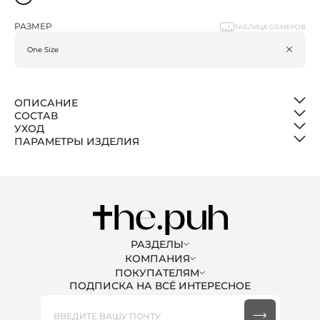
РАЗМЕР
ТАБЛИЦА ОБМЕРОВ
ОПИСАНИЕ
СОСТАВ
УХОД
ПАРАМЕТРЫ ИЗДЕЛИЯ
РАЗДЕЛЫ
КОМПАНИЯ
ЖЕНЩИНАМ
МУЖЧИНАМ PREMIUM
ПОКУПАТЕЛЯМ
О НАС
ПОДПИСКА НА ВСЁ ИНТЕРЕСНОЕ
ЖЕНЩИНАМ PREMIUM
КАРЬЕРА В THE.PUH
ДОСТАВКА
БЛОГ
ОПЛАТА
СЕРТИФИКАТЫ
ОБМЕН И ВОЗВРАТ