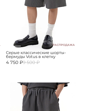
А
РАСПРОДАЖА
Серые классические шорты-
бермуды Votus в клетку
4 750 ₽
9 500 ₽